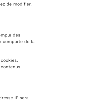
nez de modifier.
xemple des
se comporte de la
 cookies,
s contenus
dresse IP sera