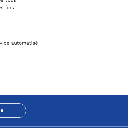
es vous
s fins
rvice automatisé
15