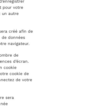
d’enregistrer
t pour votre
z un autre
sera créé afin de
as de données
tre navigateur.
nombre de
rences d’écran.
un cookie
votre cookie de
nnectez de votre
re sera
nnée