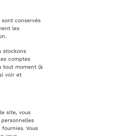
 sont conservés
ment les
on.
us stockons
 les comptes
 à tout moment (à
i voir et
e site, vous
 personnelles
 fournies. Vous