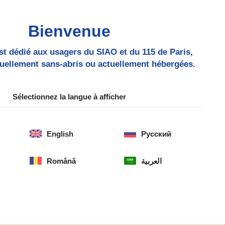
Bienvenue
Solicito un c
nformando
Me oriento
aloja
st dédié aux usagers du SIAO et du 115 de Paris,
uellement sans-abris ou actuellement hébergées.
Politique de confidentialité
Sélectionnez la langue à afficher
nous ?
English
Русский
e site est : https://115.paris.
Română
العربية
s
ez un commentaire sur notre site, les données inscr
mmentaire, ainsi que votre adresse IP et l’agent utili