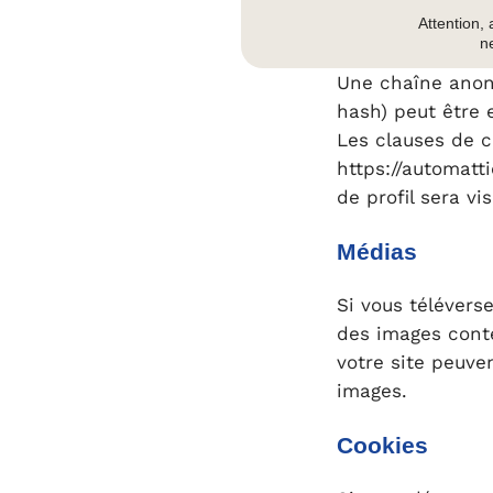
navigateur sont 
Attention
indésirables.
ne
Une chaîne anon
hash) peut être e
Les clauses de co
https://automatt
de profil sera v
Médias
Si vous téléverse
des images cont
votre site peuve
images.
Cookies