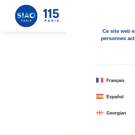
Me estoy i
Ce site web e
personnes act
Qui sommes-
Français
L’adresse de notr
Español
Commentaire
Georgian
Quand vous laiss
formulaire de co