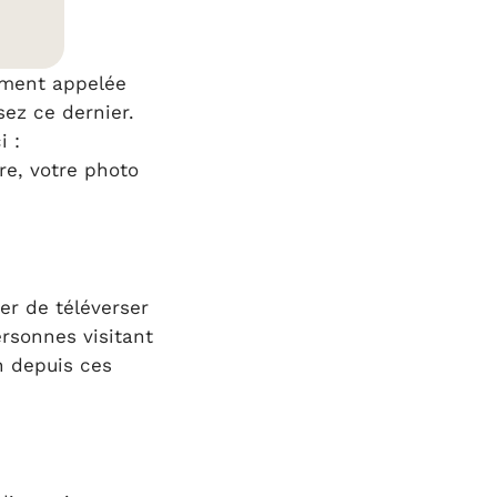
taires
ement appelée
sez ce dernier.
i :
re, votre photo
ter de téléverser
rsonnes visitant
n depuis ces